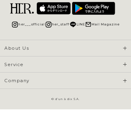
her___official
her_staff
LINE
Mail Magazine
About Us
Concept & Overview
Service
会員登録 / ログイン
Company
ご利用ガイド
会社概要
よくある質問
© d’un à dix S.A.
特定商取引に基づく表示
お問い合わせ
会員規約
プライバシーポリシー