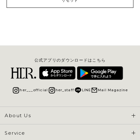
リセット
公式アプリのダウンロードはこちら
her___official
her_staff
LINE
Mail Magazine
About Us
Concept & Overview
Service