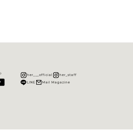
ら
her___official
her_staff
LINE
Mail Magazine