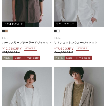
SOLDOUT
SOLDOUT
HER.
HER.
ハーフスリーブテーラードジャケット
リネンコットンクルージャケット
¥
12,760
JPY
¥
17,600
JPY
60%OFF
60%OFF
¥
31,900
JPY
¥
44,000
JPY
HER.
Sale
Time sale
HER.
Sale
Time sale