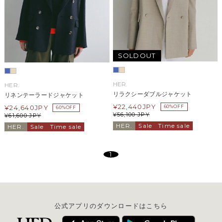
SOLDOUT
HER.
HER.
リラクシーダブルジャケット
リネンテーラードジャケット
¥
22,440
JPY
¥
24,640
JPY
60%OFF
60%OFF
¥
56,100
JPY
¥
61,600
JPY
HER.
Sale
Time sale
HER.
Sale
Time sale
1
公式アプリのダウンロードはこちら