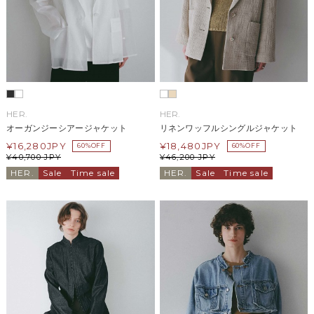
HER.
HER.
オーガンジーシアージャケット
リネンワッフルシングルジャケット
¥
16,280
JPY
¥
18,480
JPY
60%OFF
60%OFF
¥
40,700
JPY
¥
46,200
JPY
HER.
Sale
Time sale
HER.
Sale
Time sale