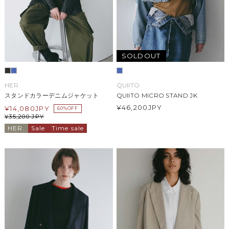
SOLDOUT
HER.
QUIITO
スタンドカラーデニムジャケット
QUIITO MICRO STAND JK
¥46,200
JPY
¥
14,080
JPY
60%OFF
¥
35,200
JPY
HER.
Sale
Time sale