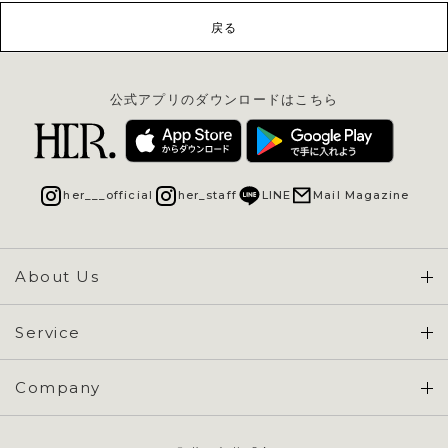
戻る
公式アプリのダウンロードはこちら
her___official
her_staff
LINE
Mail Magazine
About Us
Concept & Overview
Service
会員登録 / ログイン
Company
ご利用ガイド
会社概要