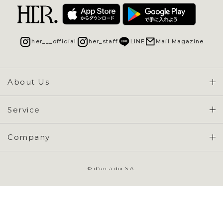
her___official
her_staff
LINE
Mail Magazine
About Us
Concept & Overview
Service
会員登録 / ログイン
Company
ご利用ガイド
会社概要
よくある質問
© d’un à dix S.A.
特定商取引に基づく表示
お問い合わせ
会員規約
プライバシーポリシー