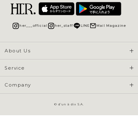
her___official
her_staff
LINE
Mail Magazine
About Us
Concept & Overview
Service
会員登録 / ログイン
Company
ご利用ガイド
会社概要
よくある質問
© d’un à dix S.A.
特定商取引に基づく表示
お問い合わせ
会員規約
プライバシーポリシー