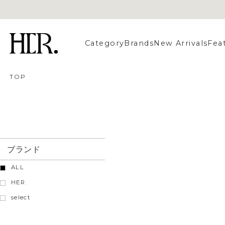
Category
Brands
New Arrivals
Fea
TOP
ブランド
ALL
HER.
select