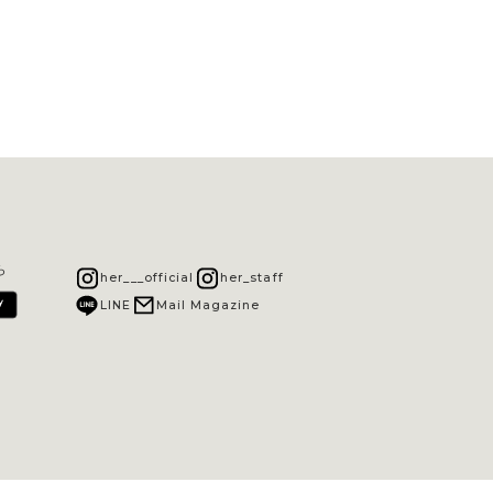
ら
her___official
her_staff
LINE
Mail Magazine