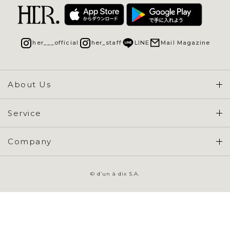
her___official
her_staff
LINE
Mail Magazine
About Us
Concept & Overview
Service
会員登録 / ログイン
Company
ご利用ガイド
会社概要
よくある質問
© d’un à dix S.A.
特定商取引に基づく表示
お問い合わせ
会員規約
プライバシーポリシー