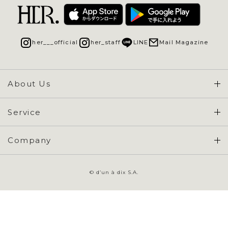
her___official
her_staff
LINE
Mail Magazine
About Us
Concept & Overview
Service
会員登録 / ログイン
Company
ご利用ガイド
会社概要
よくある質問
© d’un à dix S.A.
特定商取引に基づく表示
お問い合わせ
会員規約
プライバシーポリシー