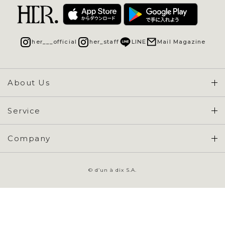
her___official
her_staff
LINE
Mail Magazine
About Us
Concept & Overview
Service
会員登録 / ログイン
Company
ご利用ガイド
会社概要
よくある質問
© d’un à dix S.A.
特定商取引に基づく表示
お問い合わせ
会員規約
プライバシーポリシー