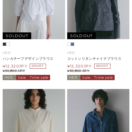
SOLDOUT
SOLDOUT
HER.
HER.
ハンカチーフデザインブラウス
コットンリネンチャイナブラウス
¥
12,320
JPY
¥
12,320
JPY
60%OFF
60%OFF
¥
30,800
JPY
¥
30,800
JPY
HER.
Sale
Time sale
HER.
Sale
Time sale