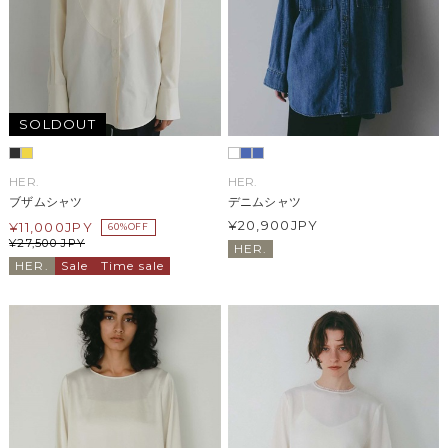
SOLDOUT
HER.
HER.
ブザムシャツ
デニムシャツ
¥20,900
JPY
¥
11,000
JPY
60%OFF
¥
27,500
JPY
HER.
HER.
Sale
Time sale