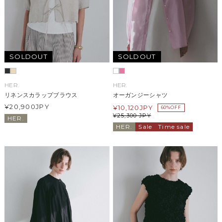
SOLDOUT
SOLDOUT
HER.
HER.
リネンスカラップブラウス
オーガンジーシャツ
¥20,900
JPY
¥
10,120
JPY
60%OFF
¥
25,300
JPY
HER.
HER.
Sale
Time sale