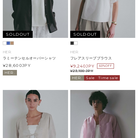
SOLDOUT
SOLDOUT
HER.
HER.
ラミーテンセルオーバーシャツ
フレアスリーブブラウス
¥28,600
JPY
¥
9,240
JPY
60%OFF
¥
23,100
JPY
HER.
HER.
Sale
Time sale