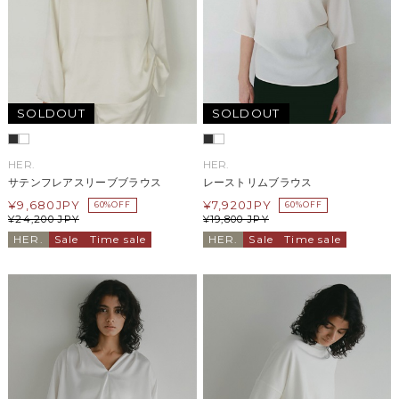
SOLDOUT
SOLDOUT
HER.
HER.
サテンフレアスリーブブラウス
レーストリムブラウス
¥
9,680
JPY
¥
7,920
JPY
60%OFF
60%OFF
¥
24,200
JPY
¥
19,800
JPY
HER.
Sale
Time sale
HER.
Sale
Time sale