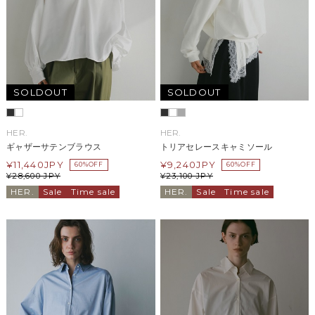
SOLDOUT
SOLDOUT
HER.
HER.
ギャザーサテンブラウス
トリアセレースキャミソール
¥
11,440
JPY
¥
9,240
JPY
60%OFF
60%OFF
¥
28,600
JPY
¥
23,100
JPY
HER.
Sale
Time sale
HER.
Sale
Time sale