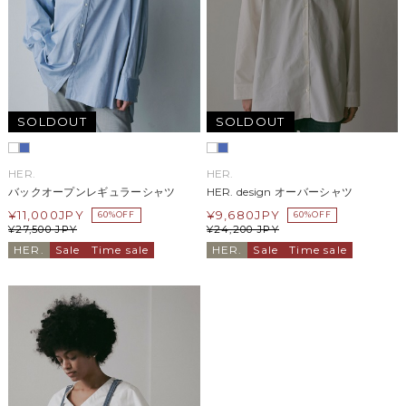
SOLDOUT
SOLDOUT
HER.
HER.
バックオープンレギュラーシャツ
HER. design オーバーシャツ
¥
11,000
JPY
¥
9,680
JPY
60%OFF
60%OFF
¥
27,500
JPY
¥
24,200
JPY
HER.
Sale
Time sale
HER.
Sale
Time sale