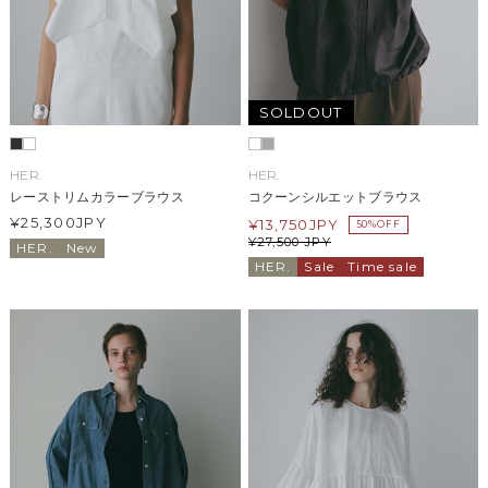
SOLDOUT
HER.
HER.
レーストリムカラーブラウス
コクーンシルエットブラウス
¥25,300
JPY
¥
13,750
JPY
50%OFF
¥
27,500
JPY
HER.
New
HER.
Sale
Time sale