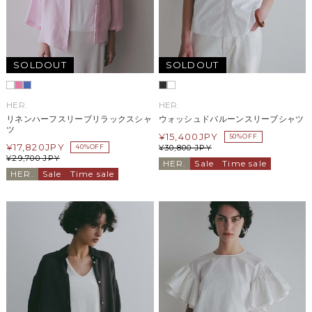
SOLDOUT
SOLDOUT
HER.
HER.
リネンハーフスリーブリラックスシャ
ウォッシュドバルーンスリーブシャツ
ツ
¥
15,400
JPY
50%OFF
¥
17,820
JPY
¥
30,800
JPY
40%OFF
¥
29,700
JPY
HER.
Sale
Time sale
HER.
Sale
Time sale