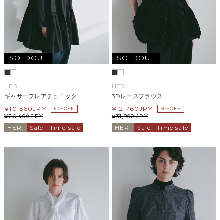
SOLDOUT
SOLDOUT
HER.
HER.
ギャザーフレアチュニック
3Dレースブラウス
¥
10,560
JPY
¥
12,760
JPY
60%OFF
60%OFF
¥
26,400
JPY
¥
31,900
JPY
HER.
Sale
Time sale
HER.
Sale
Time sale