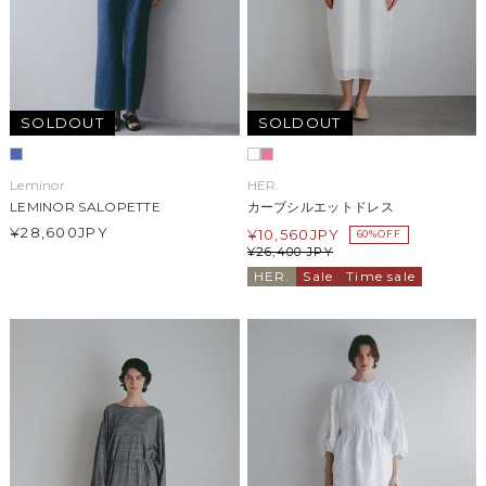
SOLDOUT
SOLDOUT
Leminor
HER.
LEMINOR SALOPETTE
カーブシルエットドレス
¥28,600
JPY
¥
10,560
JPY
60%OFF
¥
26,400
JPY
HER.
Sale
Time sale