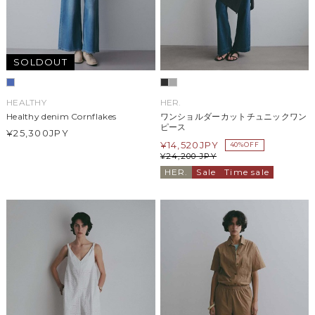
SOLDOUT
HEALTHY
HER.
Healthy denim Cornflakes
ワンショルダーカットチュニックワン
ピース
¥25,300
JPY
¥
14,520
JPY
40%OFF
¥
24,200
JPY
HER.
Sale
Time sale