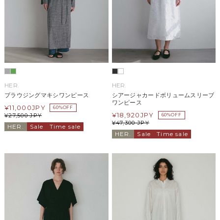
HER.
HER.
ブラウジングマキシワンピース
シアージャカードボリュームスリーブ
ワンピース
¥
11,000
JPY
60%OFF
¥
18,920
JPY
¥
27,500
JPY
60%OFF
¥
47,300
JPY
HER.
Sale
Time sale
HER.
Sale
Time sale