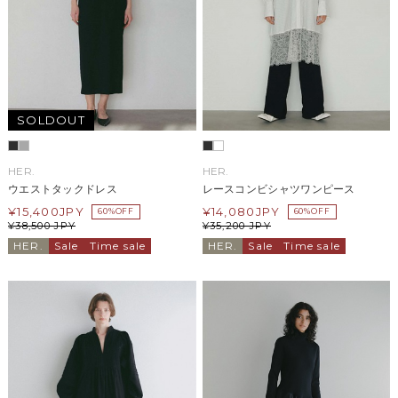
SOLDOUT
HER.
HER.
ウエストタックドレス
レースコンビシャツワンピース
¥
15,400
JPY
¥
14,080
JPY
60%OFF
60%OFF
¥
38,500
JPY
¥
35,200
JPY
HER.
Sale
Time sale
HER.
Sale
Time sale