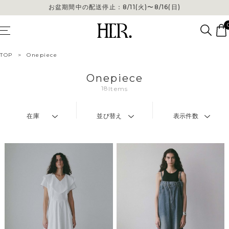
お盆期間中の配送停止：8/11(火)〜8/16(日)
お盆期間中の配送停止：8/11(火)〜8/16(日)
TOP
>
Onepiece
Onepiece
18
Items
在庫
並び替え
表示件数