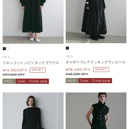
HER.
HER.
ギャザーフレアドッキングワンピース
リネンコットンピンタックブラウス
¥
18,480
JPY
¥
14,960
JPY
60%OFF
60%OFF
¥
46,200
JPY
¥
37,400
JPY
HER.
Sale
Time sale
HER.
Sale
Time sale