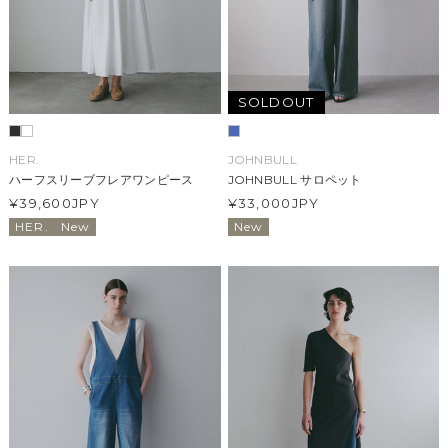
SOLDOUT
HER.
JOHNBULL
ハーフスリーブフレアワンピース
JOHNBULL サロペット
¥39,600
JPY
¥33,000
JPY
HER.
New
New