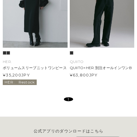
HER.
QUIITO
ボリュームスリーブニットワンピース
QUIITO×HER.別注オールインワンB
¥35,200
JPY
¥63,800
JPY
HER.
Restock
1
公式アプリのダウンロードはこちら