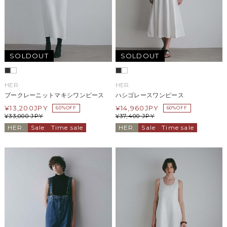
SOLDOUT
SOLDOUT
HER.
HER.
ブークレーニットマキシワンピース
ハシゴレースワンピース
¥
13,200
JPY
¥
14,960
JPY
60%OFF
60%OFF
¥
33,000
JPY
¥
37,400
JPY
HER.
Sale
Time sale
HER.
Sale
Time sale