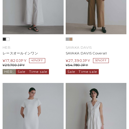
HER.
SAYAKA DAVIS
レースオールインワン
SAYAKA DAVIS Coverall
¥
17,820
JPY
¥
27,390
JPY
40%OFF
50%OFF
¥
29,700
JPY
¥
54,780
JPY
HER.
Sale
Time sale
Sale
Time sale