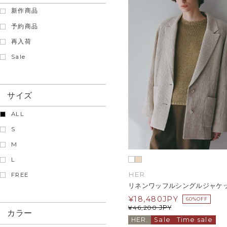
新作商品
予約商品
再入荷
Sale
サイズ
ALL
S
M
L
HER.
FREE
リネンワッフルシングルジャケ
¥
18,480
JPY
60%OFF
JPY
¥
46,200
カラー
HER.
Sale
Time sale