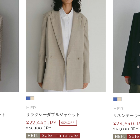
HER.
HER.
ット
リラクシーダブルジャケット
リネンテーラ
¥
22,440
JPY
¥
24,640
J
60%OFF
JPY
¥
56,100
JPY
¥
61,600
HER.
Sale
Time sale
HER.
Sale