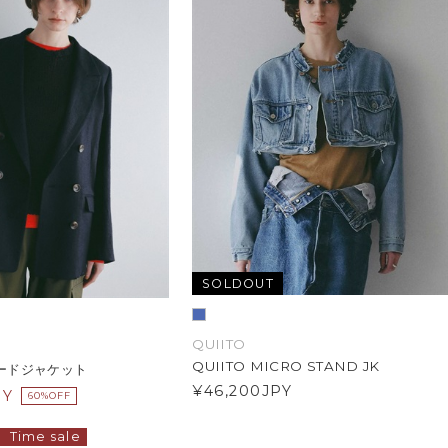
SOLDOUT
QUIITO
QUIITO MICRO STAND JK
ードジャケット
¥46,200
JPY
PY
60%OFF
Time sale