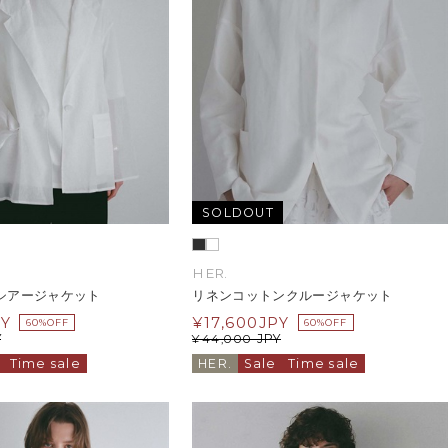
SOLDOUT
HER.
シアージャケット
リネンコットンクルージャケット
PY
¥
17,600
JPY
60%OFF
60%OFF
Y
JPY
¥
44,000
Time sale
HER.
Sale
Time sale