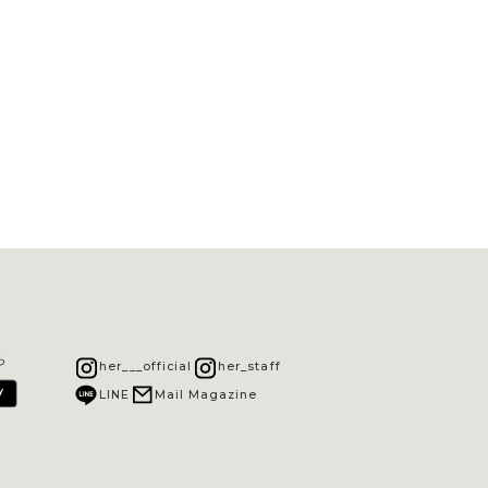
ら
her___official
her_staff
LINE
Mail Magazine