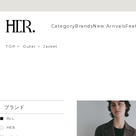
Category
Brands
New Arrivals
Fea
TOP
>
Outer
>
Jacket
ブランド
ALL
HER.