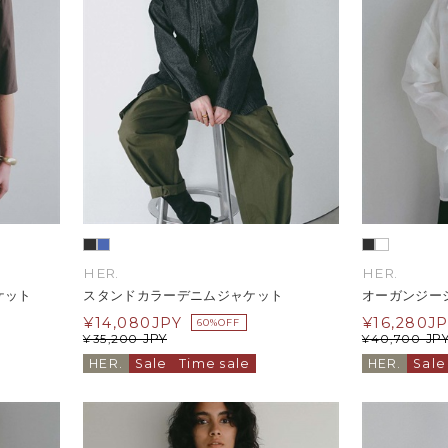
HER.
HER.
ケット
スタンドカラーデニムジャケット
オーガンジー
¥
14,080
JPY
¥
16,280
J
60%OFF
JPY
JP
¥
35,200
¥
40,700
HER.
Sale
Time sale
HER.
Sale