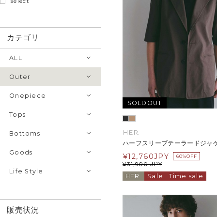
select
カテゴリ
ALL
Outer
Onepiece
SOLDOUT
Tops
HER.
Bottoms
ハーフスリーブテーラードジャ
Goods
¥
12,760
JPY
60%OFF
JPY
¥
31,900
Life Style
HER.
Sale
Time sale
販売状況