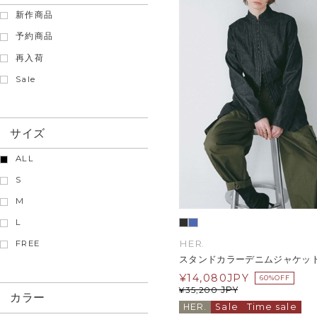
新作商品
予約商品
再入荷
Sale
サイズ
ALL
S
M
L
HER.
FREE
スタンドカラーデニムジャケッ
¥
14,080
JPY
60%OFF
JPY
¥
35,200
カラー
HER.
Sale
Time sale