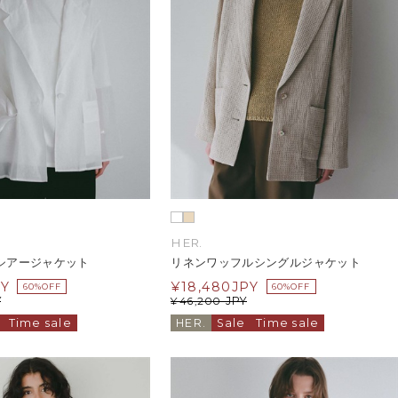
HER.
シアージャケット
リネンワッフルシングルジャケット
PY
¥
18,480
JPY
60%OFF
60%OFF
Y
JPY
¥
46,200
Time sale
HER.
Sale
Time sale