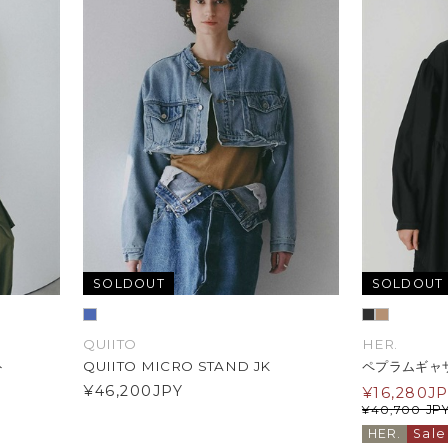
SOLDOUT
SOLDOUT
QUIITO
HER.
ト
QUIITO MICRO STAND JK
ペプラムギャ
¥46,200
JPY
¥
16,280
J
JP
¥
40,700
HER.
Sale