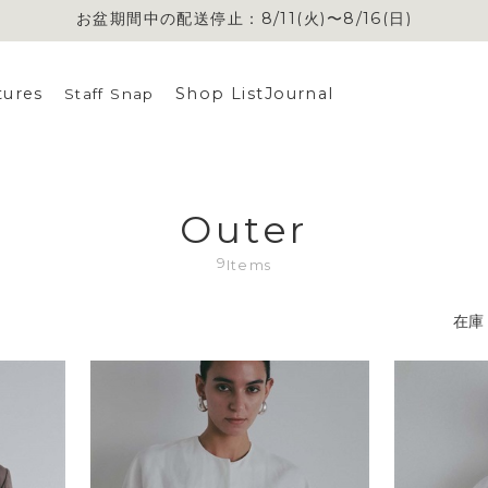
お盆期間中の配送停止：8/11(火)〜8/16(日)
お盆期間中の配送停止：8/11(火)〜8/16(日)
tures
Shop List
Journal
Staff Snap
Outer
9
Items
在庫