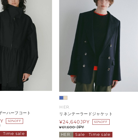
HER.
ザーハーフコート
リネンテーラードジャケット
PY
¥
24,640
JPY
60%OFF
60%OFF
Y
JPY
¥
61,600
Time sale
HER.
Sale
Time sale