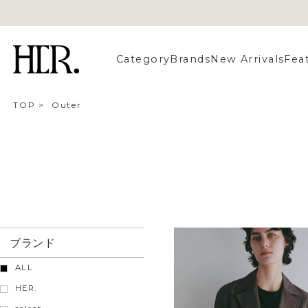
Category
Brands
New Arrivals
Fea
TOP
>
Outer
ブランド
ALL
HER.