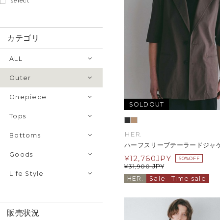
select
カテゴリ
ALL
Outer
Onepiece
SOLDOUT
Tops
HER.
Bottoms
ハーフスリーブテーラードジャ
Goods
¥
12,760
JPY
60%OFF
JPY
¥
31,900
Life Style
HER.
Sale
Time sale
販売状況