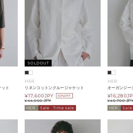
SOLDOUT
HER.
HER.
ケット
リネンコットンクルージャケット
オーガンジー
¥
17,600
JPY
¥
16,280
J
60%OFF
JPY
JP
¥
44,000
¥
40,700
HER.
Sale
Time sale
HER.
Sale