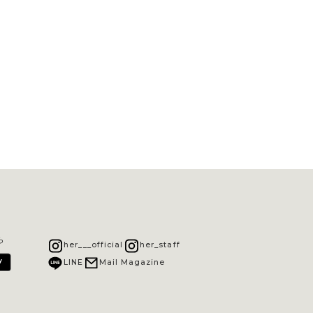
ら
her___official
her_staff
LINE
Mail Magazine