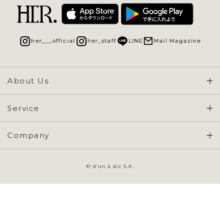
her___official
her_staff
LINE
Mail Magazine
About Us
Concept & Overview
Service
会員登録 / ログイン
Company
ご利用ガイド
会社概要
よくある質問
© d’un à dix S.A.
特定商取引に基づく表示
お問い合わせ
会員規約
プライバシーポリシー