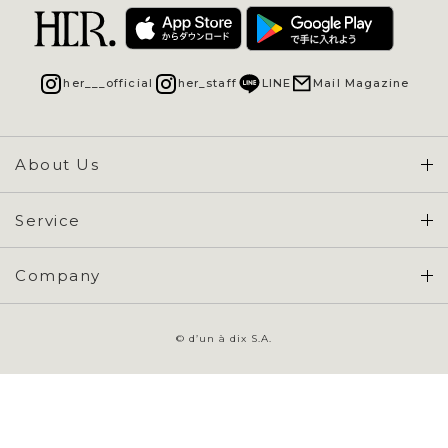
her___official
her_staff
LINE
Mail Magazine
About Us
Concept & Overview
Service
会員登録 / ログイン
Company
ご利用ガイド
会社概要
よくある質問
© d’un à dix S.A.
特定商取引に基づく表示
お問い合わせ
会員規約
プライバシーポリシー