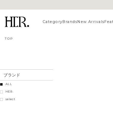
Category
Brands
New Arrivals
Fea
TOP
ブランド
ALL
HER.
select