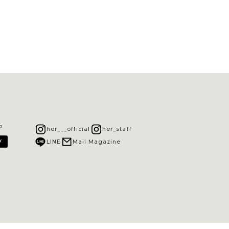
ら
her___official
her_staff
LINE
Mail Magazine