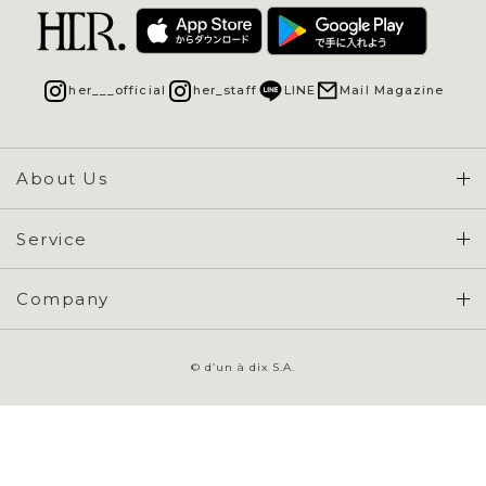
her___official
her_staff
LINE
Mail Magazine
About Us
Concept & Overview
Service
会員登録 / ログイン
Company
ご利用ガイド
会社概要
よくある質問
© d’un à dix S.A.
特定商取引に基づく表示
お問い合わせ
会員規約
プライバシーポリシー