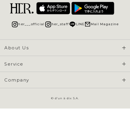
her___official
her_staff
LINE
Mail Magazine
About Us
Concept & Overview
Service
会員登録 / ログイン
Company
ご利用ガイド
会社概要
よくある質問
© d’un à dix S.A.
特定商取引に基づく表示
お問い合わせ
会員規約
プライバシーポリシー