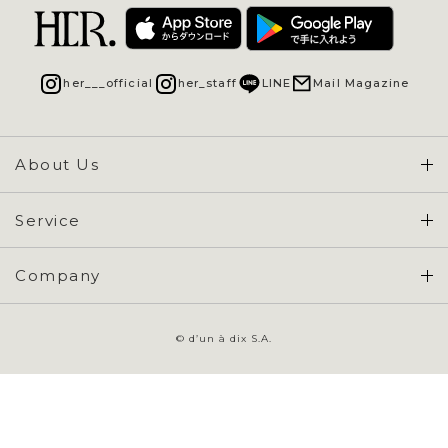
her___official
her_staff
LINE
Mail Magazine
About Us
Concept & Overview
Service
会員登録 / ログイン
Company
ご利用ガイド
会社概要
よくある質問
© d’un à dix S.A.
特定商取引に基づく表示
お問い合わせ
会員規約
プライバシーポリシー