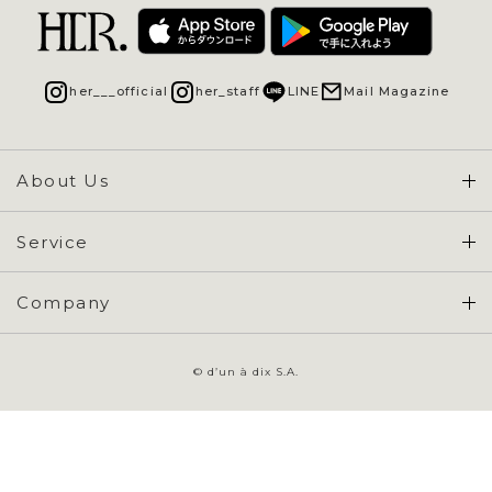
her___official
her_staff
LINE
Mail Magazine
About Us
Concept & Overview
Service
会員登録 / ログイン
Company
ご利用ガイド
会社概要
よくある質問
© d’un à dix S.A.
特定商取引に基づく表示
お問い合わせ
会員規約
プライバシーポリシー