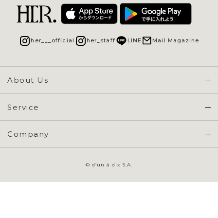
her___official
her_staff
LINE
Mail Magazine
About Us
Concept & Overview
Service
会員登録 / ログイン
Company
ご利用ガイド
会社概要
よくある質問
© d’un à dix S.A.
特定商取引に基づく表示
お問い合わせ
会員規約
プライバシーポリシー