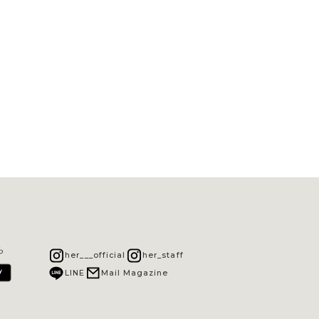
ら
her___official
her_staff
LINE
Mail Magazine