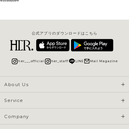
31,900
JPY
公式アプリのダウンロードはこちら
her___official
her_staff
LINE
Mail Magazine
About Us
Concept & Overview
Service
会員登録 / ログイン
Company
ご利用ガイド