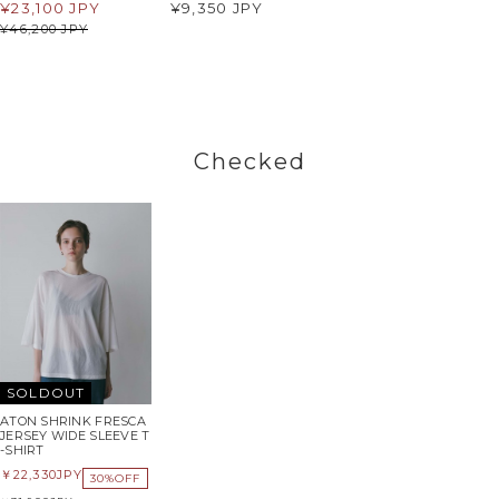
¥
23,100 JPY
¥9,350 JPY
¥
46,200 JPY
Checked
SOLDOUT
ATON SHRINK FRESCA
JERSEY WIDE SLEEVE T
-SHIRT
22,330
JPY
30%OFF