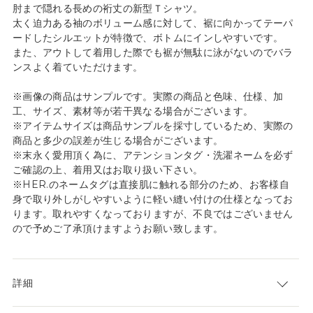
肘まで隠れる長めの裄丈の新型Ｔシャツ。
太く迫力ある袖のボリューム感に対して、裾に向かってテーパ
ードしたシルエットが特徴で、ボトムにインしやすいです。
また、アウトして着用した際でも裾が無駄に泳がないのでバラ
ンスよく着ていただけます。
※画像の商品はサンプルです。実際の商品と色味、仕様、加
工、サイズ、素材等が若干異なる場合がございます。
※アイテムサイズは商品サンプルを採寸しているため、実際の
商品と多少の誤差が生じる場合がございます。
※末永く愛用頂く為に、アテンションタグ・洗濯ネームを必ず
ご確認の上、着用又はお取り扱い下さい。
※HER.のネームタグは直接肌に触れる部分のため、お客様自
身で取り外しがしやすいように軽い縫い付けの仕様となってお
ります。取れやすくなっておりますが、不良ではございません
ので予めご了承頂けますようお願い致します。
詳細