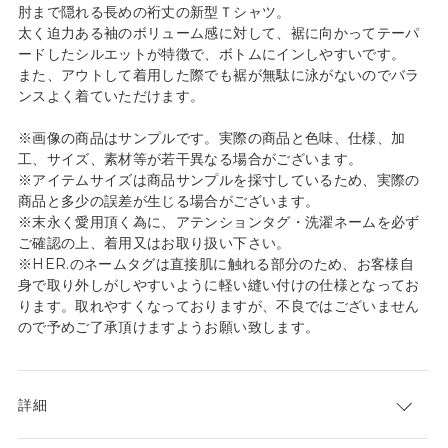
肘まで隠れる長めの裄丈の新型Ｔシャツ。
太く迫力ある袖のボリューム感に対して、裾に向かってテーパ
ードしたシルエットが特徴で、ボトムにインしやすいです。
また、アウトして着用した際でも裾が無駄に泳がないのでバラ
ンスよく着ていただけます。
※画像の商品はサンプルです。実際の商品と色味、仕様、加
工、サイズ、素材等が若干異なる場合がございます。
※アイテムサイズは商品サンプルを採寸しているため、実際の
商品と多少の誤差が生じる場合がございます。
※末永く愛用頂く為に、アテンションタグ・洗濯ネームを必ず
ご確認の上、着用又はお取り扱い下さい。
※HER.のネームタグは直接肌に触れる部分のため、お客様自
身で取り外しがしやすいように軽い縫い付けの仕様となってお
ります。取れやすくなっておりますが、不良ではございません
ので予めご了承頂けますようお願い致します。
詳細