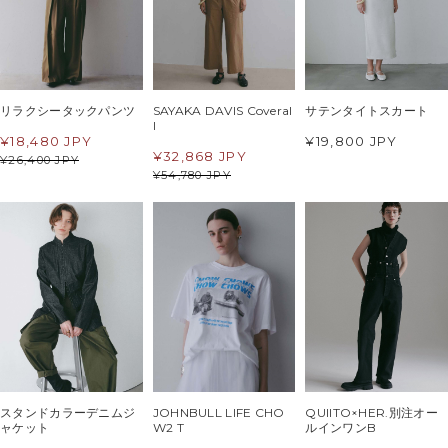
リラクシータックパンツ
SAYAKA DAVIS Coveral
サテンタイトスカート
l
¥
18,480 JPY
¥19,800 JPY
¥
32,868 JPY
¥
26,400 JPY
¥
54,780 JPY
スタンドカラーデニムジ
JOHNBULL LIFE CHO
QUIITO×HER.別注オー
ャケット
W2 T
ルインワンB