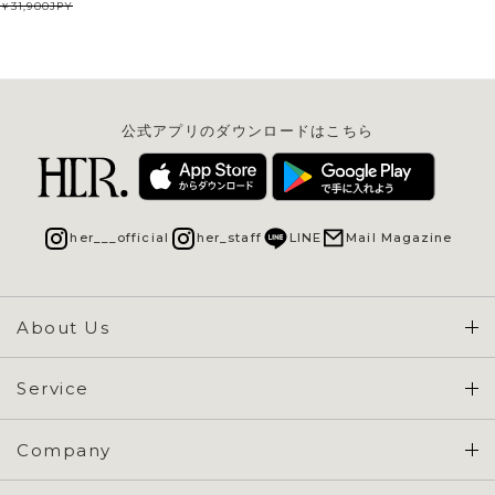
31,900
JPY
公式アプリのダウンロードはこちら
her___official
her_staff
LINE
Mail Magazine
About Us
Concept & Overview
Service
会員登録 / ログイン
Company
ご利用ガイド