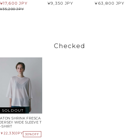
¥
17,600 JPY
¥9,350 JPY
¥63,800 JPY
¥
35,200 JPY
Checked
SOLDOUT
ATON SHRINK FRESCA
JERSEY WIDE SLEEVE T
-SHIRT
22,330
JPY
30%OFF