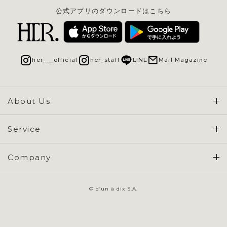
公式アプリのダウンロードはこちら
her___official
her_staff
LINE
Mail Magazine
About Us
Concept & Overview
Service
会員登録 / ログイン
Company
ご利用ガイド
会社概要
よくある質問
© d’un à dix S.A.
特定商取引に基づく表示
お問い合わせ
会員規約