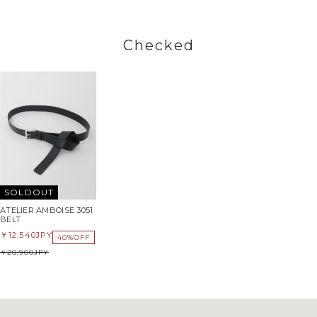
Checked
SOLDOUT
ATELIER AMBOISE 3051
BELT
12,540
JPY
40%OFF
20,900
JPY