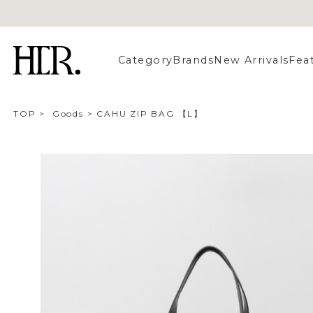
Category
Brands
New Arrivals
Fea
TOP
>
Goods
>
CAHU ZIP BAG 【L】