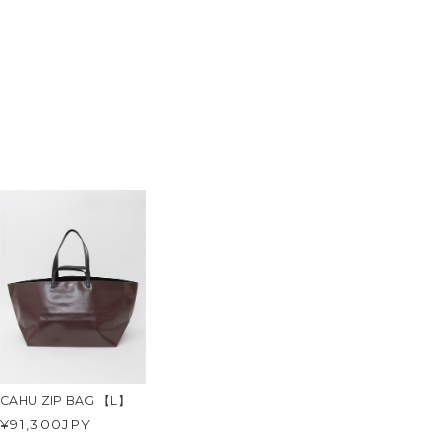
CAHU ZIP BAG 【L】
¥91,300
JPY