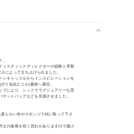
ド。
ティスティックディレクターの経験と革製
2人によって立ち上げられました。
ーンキャッスルからインスピレーションを
(ポリ塩化ビニル)素材へ着目。
ップにより、シックでラグジュアリーな雰
バケットバッグなどを完成させました。
た柔らかい布やスポンジで拭い取って下さ
同士の接着を招く恐れがありますので避け