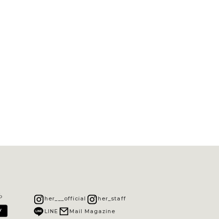
ら
her___official
her_staff
LINE
Mail Magazine