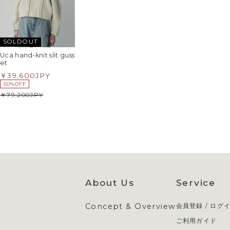
SOLDOUT
Uca hand-knit slit guss
et
39,600
JPY
50%OFF
79,200
JPY
About Us
Service
Concept & Overview
会員登録 / ログ
ご利用ガイド