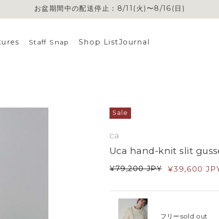
お盆期間中の配送停止：8/11(火)〜8/16(日)
お盆期間中の配送停止：8/11(火)〜8/16(日)
tures
Shop List
Journal
Staff Snap
Sale
ca
Uca hand-knit slit guss
¥
79,200
JPY
¥
39,600
JP
フリー
sold out