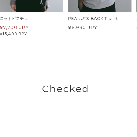
ニットビスチェ
PEANUTS BACK T-shirt
¥
7,700 JPY
¥6,930 JPY
¥
15,400 JPY
Checked