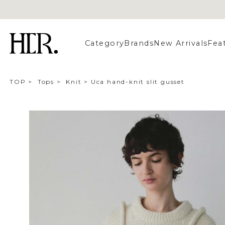
Category
Brands
New Arrivals
Fea
TOP
>
Tops
>
Knit
>
Uca hand-knit slit gusset