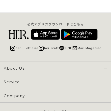
公式アプリのダウンロードはこちら
her___official
her_staff
LINE
Mail Magazine
About Us
Concept & Overview
Service
会員登録 / ログイン
Company
ご利用ガイド
会社概要