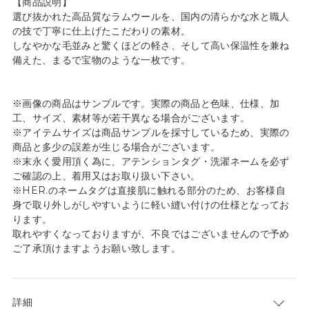
【商品説明】
選び抜かれた高品質なラムウールを、国内の清らかな水と職人
の技で丁寧に仕上げたこだわりの素材。
しなやかな毛並みと驚くほどの軽さ、そして高い保温性を兼ね
備えた、まるで宝物のような一枚です。
※画像の商品はサンプルです。実際の商品と色味、仕様、加
工、サイズ、素材等が若干異なる場合がございます。
※アイテムサイズは商品サンプルを採寸しているため、実際の
商品と多少の誤差が生じる場合がございます。
※末永く愛用頂く為に、アテンションタグ・洗濯ネームを必ず
ご確認の上、着用又はお取り扱い下さい。
※HER.のネームタグは直接肌に触れる部分のため、お客様自
身で取り外しがしやすいように軽い縫い付けの仕様となってお
ります。
取れやすくなっておりますが、不良ではございませんので予め
ご了承頂けますようお願い致します。
詳細