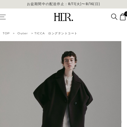
お盆期間中の配送停止：8/11(火)〜8/16(日)
お盆期間中の配送停止：8/11(火)〜8/16(日)
TOP
>
Outer
>
TICCA ロングテントコート