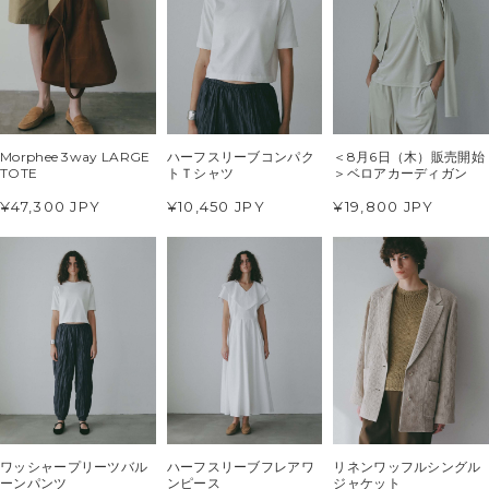
Morphee 3way LARGE
ハーフスリーブコンパク
＜8月6日（木）販売開始
TOTE
トＴシャツ
＞ベロアカーディガン
¥47,300 JPY
¥10,450 JPY
¥19,800 JPY
ワッシャープリーツバル
ハーフスリーブフレアワ
リネンワッフルシングル
ーンパンツ
ンピース
ジャケット