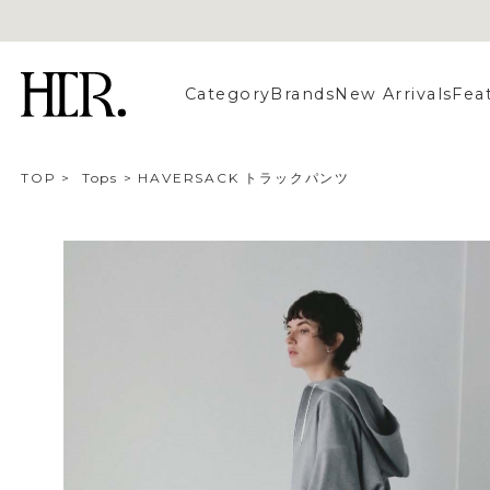
Category
Brands
New Arrivals
Fea
TOP
>
Tops
>
HAVERSACK トラックパンツ