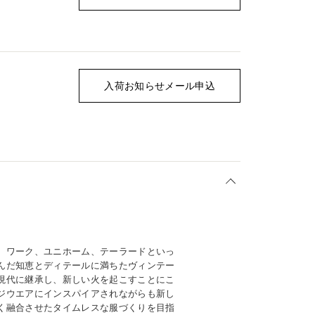
入荷お知らせメール申込
】
、ワーク、ユニホーム、テーラードといっ
んだ知恵とディテールに満ちたヴィンテー
現代に継承し、新しい火を起こすことにこ
ジウエアにインスパイアされながらも新し
く融合させたタイムレスな服づくりを目指