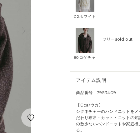
02ホワイト
フリー
sold out
80コゲチャ
アイテム説明
商品番号 7953409
【Üca/ウカ】
シグネチャーのハンドニットをメイ
だわり布帛・カット・ニットの知
の数少ないハンドニットや家庭機
る。