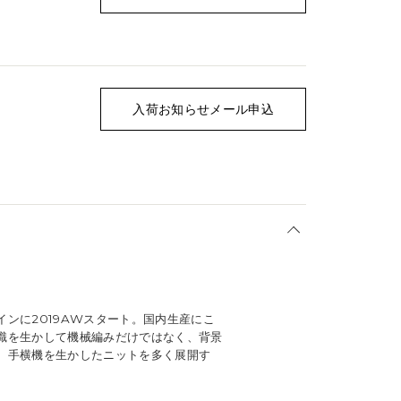
入荷お知らせメール申込
ンに2019AWスタート。国内生産にこ
識を生かして機械編みだけではなく、背景
、手横機を生かしたニットを多く展開す