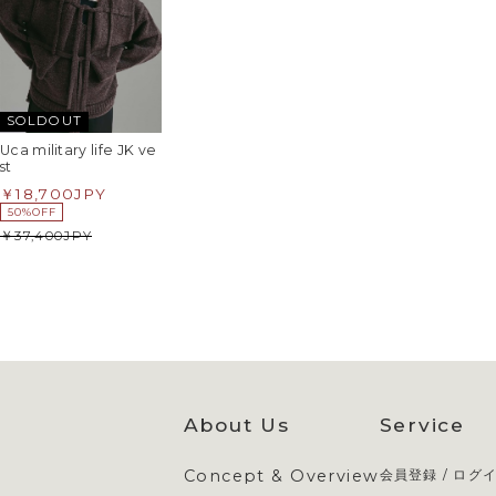
SOLDOUT
Uca military life JK ve
st
18,700
JPY
50%OFF
37,400
JPY
About Us
Service
Concept & Overview
会員登録 / ログ