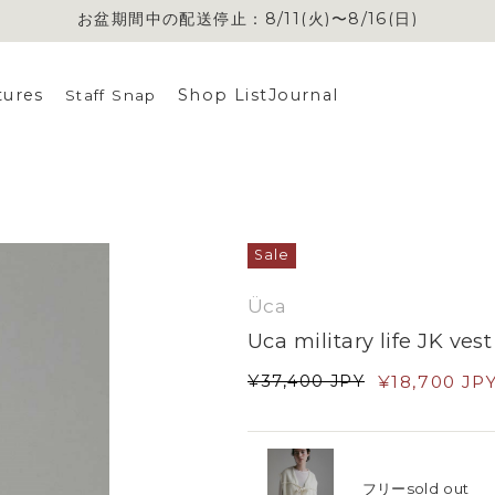
お盆期間中の配送停止：8/11(火)〜8/16(日)
お盆期間中の配送停止：8/11(火)〜8/16(日)
tures
Shop List
Journal
Staff Snap
Sale
Üca
Uca military life JK vest
¥
37,400
JPY
¥
18,700
JP
フリー
sold out