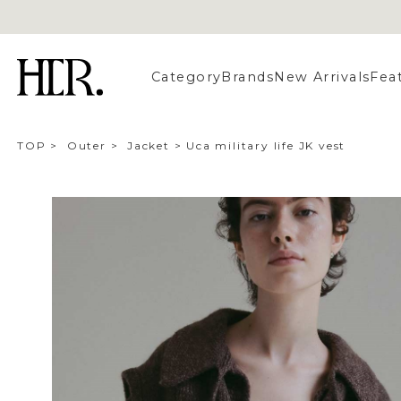
Category
Brands
New Arrivals
Fea
TOP
>
Outer
>
Jacket
>
Uca military life JK vest