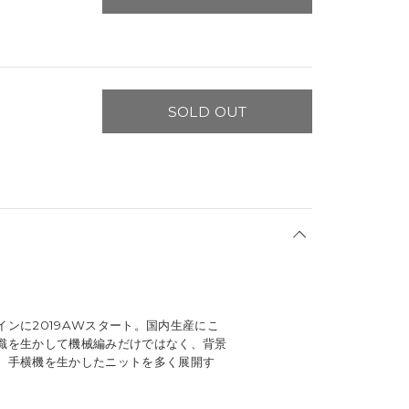
SOLD OUT
ンに2019AWスタート。国内生産にこ
識を生かして機械編みだけではなく、背景
、手横機を生かしたニットを多く展開す