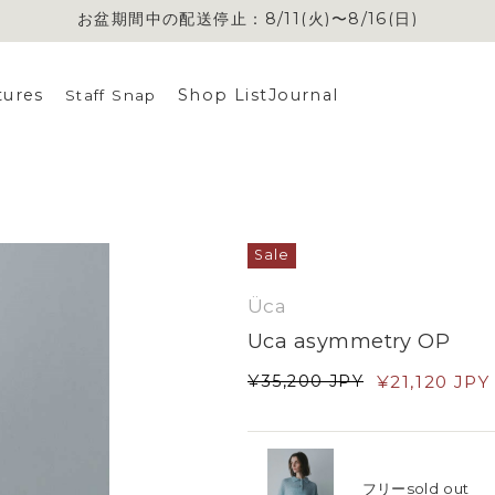
お盆期間中の配送停止：8/11(火)〜8/16(日)
お盆期間中の配送停止：8/11(火)〜8/16(日)
tures
Shop List
Journal
Staff Snap
Sale
Üca
Uca asymmetry OP
¥
35,200
JPY
¥
21,120
JPY
フリー
sold out