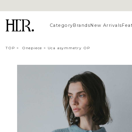
Category
Brands
New Arrivals
Fea
TOP
>
Onepiece
>
Uca asymmetry OP