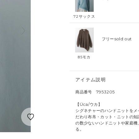
72サックス
フリー
sold out
85モカ
アイテム説明
商品番号 7953205
【Üca/ウカ】
シグネチャーのハンドニットをメイ
だわり布帛・カット・ニットの知
の数少ないハンドニットや家庭機
る。