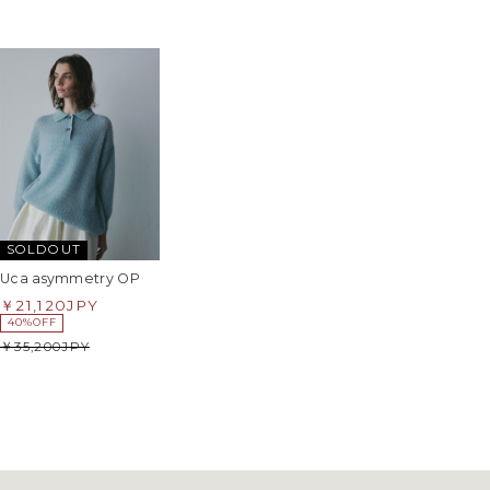
SOLDOUT
Uca asymmetry OP
21,120
JPY
40%OFF
35,200
JPY