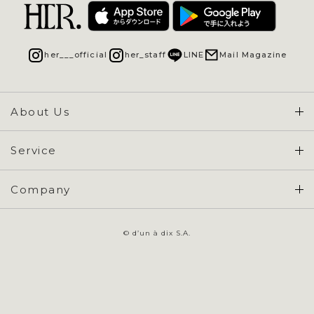
her___official
her_staff
LINE
Mail Magazine
About Us
Concept & Overview
Service
会員登録 / ログイン
Company
ご利用ガイド
会社概要
よくある質問
© d’un à dix S.A.
特定商取引に基づく表示
お問い合わせ
会員規約
プライバシーポリシー