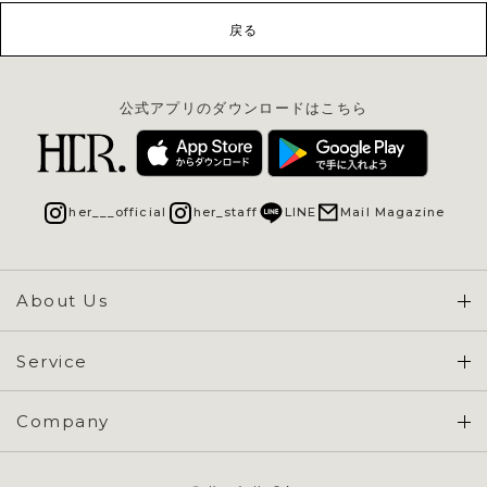
戻る
公式アプリのダウンロードはこちら
her___official
her_staff
LINE
Mail Magazine
About Us
Concept & Overview
Service
会員登録 / ログイン
Company
ご利用ガイド
会社概要