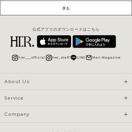
戻る
公式アプリのダウンロードはこちら
her___official
her_staff
LINE
Mail Magazine
About Us
Concept & Overview
Service
会員登録 / ログイン
Company
ご利用ガイド
会社概要