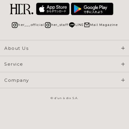
her___official
her_staff
LINE
Mail Magazine
About Us
Concept & Overview
Service
会員登録 / ログイン
Company
ご利用ガイド
会社概要
よくある質問
© d’un à dix S.A.
特定商取引に基づく表示
お問い合わせ
会員規約
プライバシーポリシー