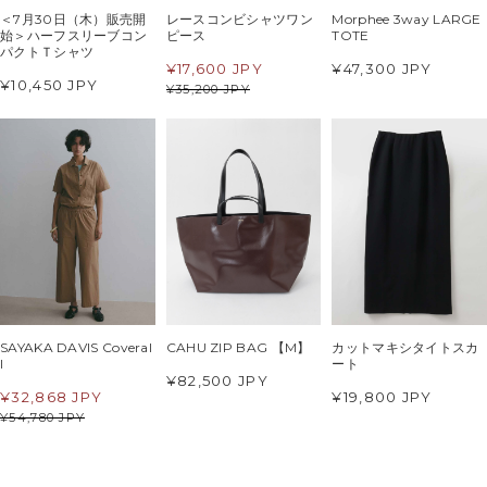
＜7月30日（木）販売開
レースコンビシャツワン
Morphee 3way LARGE
始＞ハーフスリーブコン
ピース
TOTE
パクトＴシャツ
¥
17,600 JPY
¥47,300 JPY
¥10,450 JPY
¥
35,200 JPY
SAYAKA DAVIS Coveral
CAHU ZIP BAG 【M】
カットマキシタイトスカ
l
ート
¥82,500 JPY
¥
32,868 JPY
¥19,800 JPY
¥
54,780 JPY