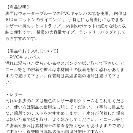
【商品説明】
表面はウォータープルーフのPVCキャンバス地を使用。 内側は
100% コットンのライニング 。 手持ちにも肩掛けにもできる
レザーの持ち手とストラップ。 内側のポケットは細かな物の収
納に便利です。 横長の大容量サイズ。ランドリーバッグとして
もおすすめです。
【製品のお手入れについて】
・PVCキャンパス
汚れは湿らせた柔らかい布やスポンジで拭い取って下さい。ビ
ニール等との密着や擦れは素材同士の接着を招く恐れがありま
すので避けて下さい。保管時は高温多湿の場所は避けて下さ
い。
・レザー
汚れや多少のキズは無色のレザー専用クリームをご利用くださ
い。使い方は製品の使用法に順じてください。（事前に目立た
ない箇所でのテストをおすすめします。）水分が付着した場合
は乾いた布で拭き取り、よく乾かしてください。ビニール等と
の密着や擦れは素材同士の接着を招く恐れがありますので避け
て下さい。保管時は高温多湿の環境は避けて下さい。