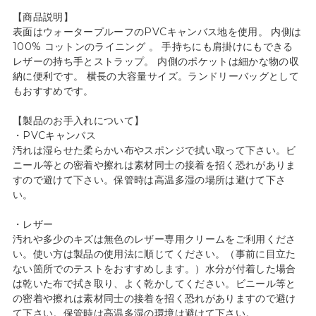
【商品説明】
表面はウォータープルーフのPVCキャンバス地を使用。 内側は
100% コットンのライニング 。 手持ちにも肩掛けにもできる
レザーの持ち手とストラップ。 内側のポケットは細かな物の収
納に便利です。 横長の大容量サイズ。ランドリーバッグとして
もおすすめです。
【製品のお手入れについて】
・PVCキャンパス
汚れは湿らせた柔らかい布やスポンジで拭い取って下さい。ビ
ニール等との密着や擦れは素材同士の接着を招く恐れがありま
すので避けて下さい。保管時は高温多湿の場所は避けて下さ
い。
・レザー
汚れや多少のキズは無色のレザー専用クリームをご利用くださ
い。使い方は製品の使用法に順じてください。（事前に目立た
ない箇所でのテストをおすすめします。）水分が付着した場合
は乾いた布で拭き取り、よく乾かしてください。ビニール等と
の密着や擦れは素材同士の接着を招く恐れがありますので避け
て下さい。保管時は高温多湿の環境は避けて下さい。