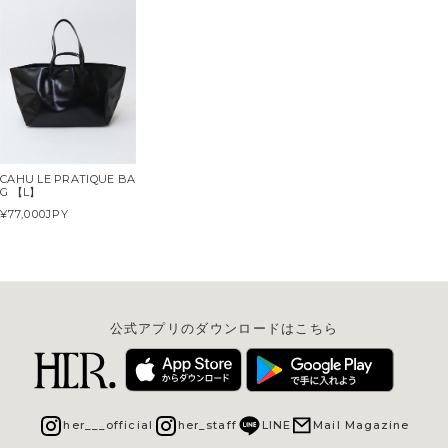
CAHU LE PRATIQUE BA
G 【L】
¥77,000
JPY
公式アプリのダウンロードはこちら
her___official
her_staff
LINE
Mail Magazine