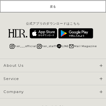
戻る
公式アプリのダウンロードはこちら
her___official
her_staff
LINE
Mail Magazine
About Us
Concept & Overview
Service
会員登録 / ログイン
Company
ご利用ガイド
会社概要