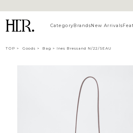
Category
Brands
New Arrivals
Fea
TOP
>
Goods
>
Bag
>
Ines Bressand N/22/SEAU