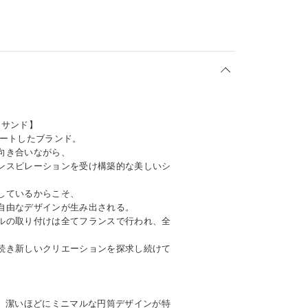
レッサンド】
がスタートしたブランド。
向き合いながら、
ンスピレーションを受け構築的な美しいシ
しているからこそ、
自由なデザインが生み出される。
ルの取り付けは全てフランスで行われ、全
。
続き新しいクリエーションを探求し続けて
は、潔いほどにミニマルな円筒デザインが特