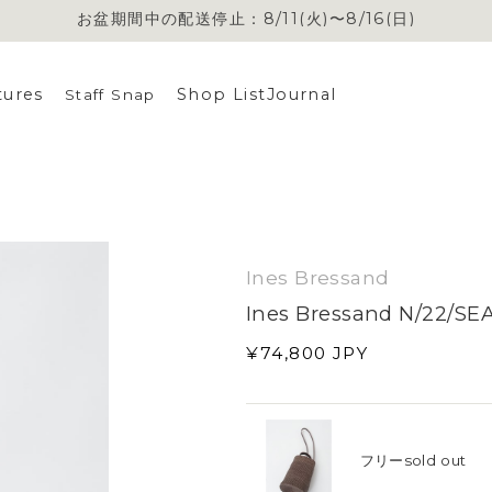
お盆期間中の配送停止：8/11(火)〜8/16(日)
tures
Shop List
Journal
Staff Snap
Ines Bressand
Ines Bressand N/22/SE
¥74,800
JPY
フリー
sold out