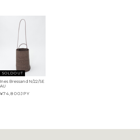
SOLDOUT
Ines Bressand N/22/SE
AU
¥74,800
JPY