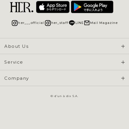
her___official
her_staff
LINE
Mail Magazine
About Us
Concept & Overview
Service
会員登録 / ログイン
Company
ご利用ガイド
会社概要
よくある質問
© d’un à dix S.A.
特定商取引に基づく表示
お問い合わせ
会員規約
プライバシーポリシー