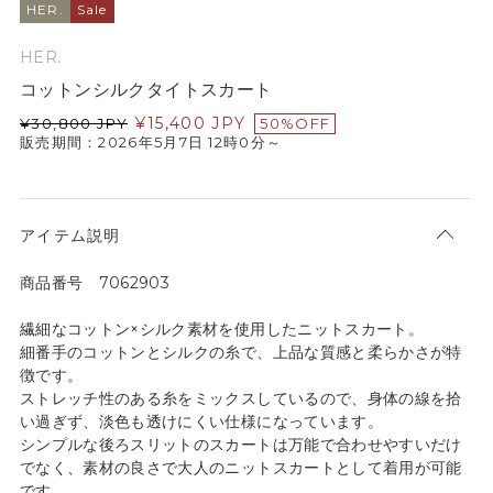
HER.
Sale
HER.
コットンシルクタイトスカート
¥
15,400
JPY
¥
30,800
JPY
50%OFF
販売期間：2026年5月7日 12時0分～
アイテム説明
商品番号 7062903
繊細なコットン×シルク素材を使用したニットスカート。
細番手のコットンとシルクの糸で、上品な質感と柔らかさが特
徴です。
ストレッチ性のある糸をミックスしているので、身体の線を拾
い過ぎず、淡色も透けにくい仕様になっています。
シンプルな後ろスリットのスカートは万能で合わせやすいだけ
でなく、素材の良さで大人のニットスカートとして着用が可能
です。