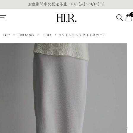
お盆期間中の配送停止：8/11(火)〜8/16(日)
お盆期間中の配送停止：8/11(火)〜8/16(日)
TOP
>
Bottoms
>
Skirt
>
コットンシルクタイトスカート