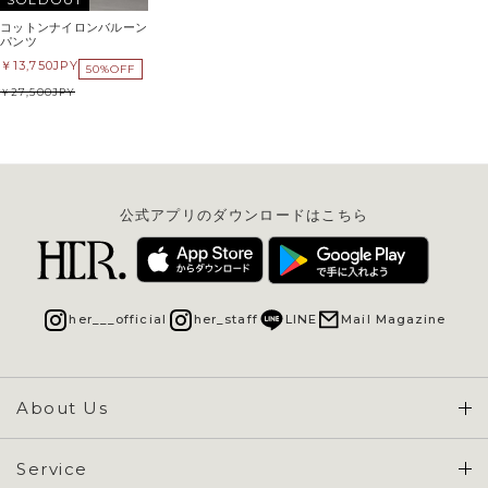
コットンナイロンバルーン
パンツ
13,750
JPY
50%OFF
27,500
JPY
公式アプリのダウンロードはこちら
her___official
her_staff
LINE
Mail Magazine
About Us
Concept & Overview
Service