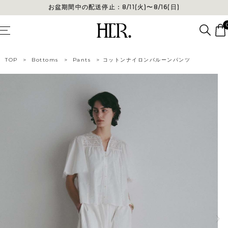
お盆期間中の配送停止：8/11(火)〜8/16(日)
お盆期間中の配送停止：8/11(火)〜8/16(日)
TOP
>
Bottoms
>
Pants
>
コットンナイロンバルーンパンツ