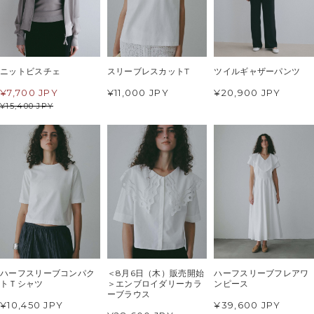
ニットビスチェ
スリーブレスカットT
ツイルギャザーパンツ
¥
7,700 JPY
¥11,000 JPY
¥20,900 JPY
¥
15,400 JPY
ハーフスリーブコンパク
＜8月6日（木）販売開始
ハーフスリーブフレアワ
トＴシャツ
＞エンブロイダリーカラ
ンピース
ーブラウス
¥10,450 JPY
¥39,600 JPY