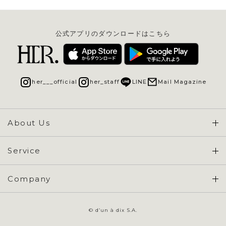
公式アプリのダウンロードはこちら
her___official
her_staff
LINE
Mail Magazine
About Us
Concept & Overview
Service
会員登録 / ログイン
Company
ご利用ガイド
会社概要
よくある質問
© d’un à dix S.A.
特定商取引に基づく表示