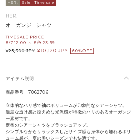
HER.
Sale
Time sale
HER.
オーガンジーシャツ
TIMESALE PRICE
8/7 12:00 ～ 8/9 23:59
¥
10,120
JPY
¥
25,300
JPY
60%OFF
アイテム説明
商品番号 7062706
立体的なハリ感で袖のボリュームが印象的なシアーシャツ。
適度な透け感と控えめな光沢感が特徴のハリのあるオーガンジ
ー素材です。
定番のシアーシャツをブラッシュアップ。
シンプルながらリラックスしたサイズ感も身体から離れるボリ
ューム感が、夏の暑いシーズンでも快適です。