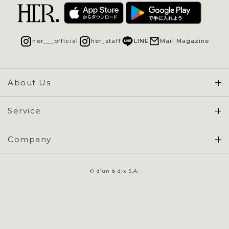
her___official
her_staff
LINE
Mail Magazine
About Us
Concept & Overview
Service
会員登録 / ログイン
Company
ご利用ガイド
会社概要
よくある質問
© d’un à dix S.A.
特定商取引に基づく表示
お問い合わせ
会員規約
プライバシーポリシー