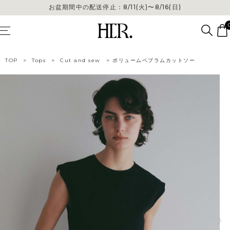
お盆期間中の配送停止：8/11(火)〜8/16(日)
TOP
>
Tops
>
Cut and sew
>
ボリュームペプラムカットソー