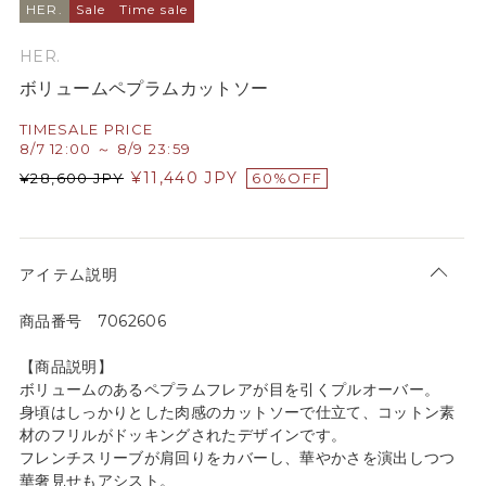
HER.
Sale
Time sale
HER.
ボリュームペプラムカットソー
TIMESALE PRICE
8/7 12:00 ～ 8/9 23:59
¥
11,440
JPY
¥
28,600
JPY
60%OFF
アイテム説明
商品番号 7062606
【商品説明】
ボリュームのあるペプラムフレアが目を引くプルオーバー。
身頃はしっかりとした肉感のカットソーで仕立て、コットン素
材のフリルがドッキングされたデザインです。
フレンチスリーブが肩回りをカバーし、華やかさを演出しつつ
華奢見せもアシスト。