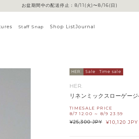
お盆期間中の配送停止：8/11(火)〜8/16(日)
お盆期間中の配送停止：8/11(火)〜8/16(日)
tures
Shop List
Journal
Staff Snap
HER.
Sale
Time sale
HER.
リネンミックスローゲージ
TIMESALE PRICE
8/7 12:00 ～ 8/9 23:59
¥
25,300
JPY
¥
10,120
JPY