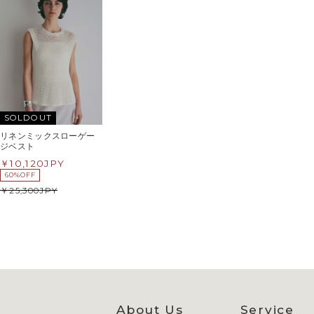
SOLDOUT
リネンミックスローゲー
ジベスト
10,120
JPY
60%OFF
25,300
JPY
About Us
Service