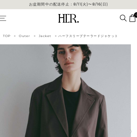
お盆期間中の配送停止：8/11(火)〜8/16(日)
TOP
>
Outer
>
Jacket
>
ハーフスリーブテーラードジャケット