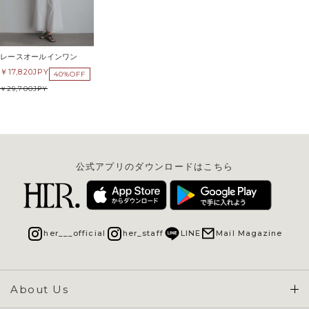
レースオールインワン
17,820
JPY
40%OFF
29,700
JPY
公式アプリのダウンロードはこちら
her___official
her_staff
LINE
Mail Magazine
About Us