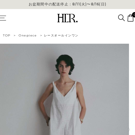
お盆期間中の配送停止：8/11(火)〜8/16(日)
TOP
>
Onepiece
>
レースオールインワン