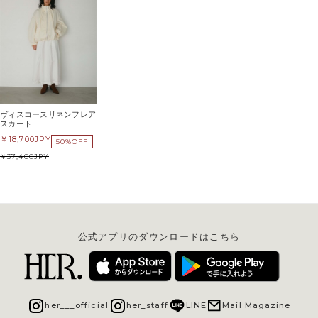
ヴィスコースリネンフレア
スカート
18,700
JPY
50%OFF
37,400
JPY
公式アプリのダウンロードはこちら
her___official
her_staff
LINE
Mail Magazine