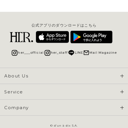
公式アプリのダウンロードはこちら
her___official
her_staff
LINE
Mail Magazine
About Us
Concept & Overview
Service
会員登録 / ログイン
Company
ご利用ガイド
会社概要
よくある質問
© d’un à dix S.A.