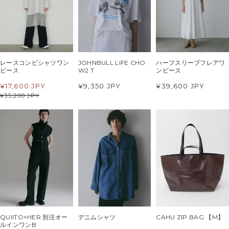
レースコンビシャツワン
JOHNBULL LIFE CHO
ハーフスリーブフレアワ
ピース
W2 T
ンピース
¥
17,600 JPY
¥9,350 JPY
¥39,600 JPY
¥
35,200 JPY
QUIITO×HER.別注オー
デニムシャツ
CAHU ZIP BAG 【M】
ルインワンB